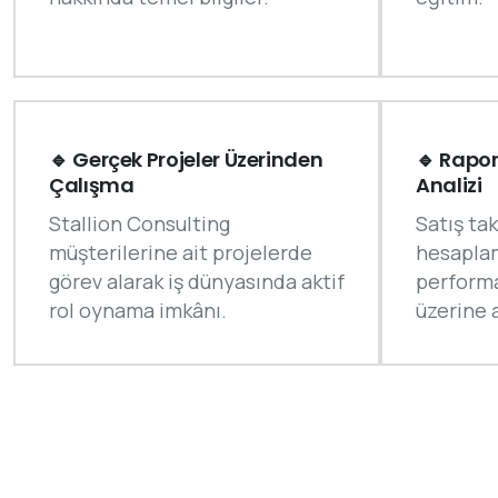
🔹 Gerçek Projeler Üzerinden
🔹 Rapo
Çalışma
Analizi
Stallion Consulting
Satış ta
müşterilerine ait projelerde
hesapla
görev alarak iş dünyasında aktif
perform
rol oynama imkânı.
üzerine a