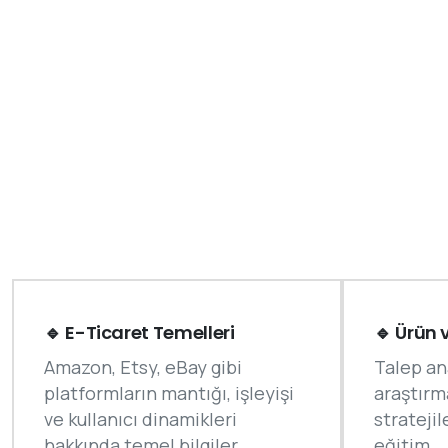
🔹 E-Ticaret Temelleri
🔹 Ürün 
Amazon, Etsy, eBay gibi
Talep an
platformların mantığı, işleyişi
araştırm
ve kullanıcı dinamikleri
stratejil
hakkında temel bilgiler.
eğitim.