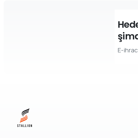
Hede
şimd
E-ihra