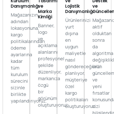
Kurulum
Tasarımı
ve
Destek
Danışmanlığı
ve
Lojistik
ve
Marka
Danışmanlığı
Güncelle
Mağazanızın
Kimliği
Ürünlerinizi
Mağazanı
adından
Banner,
yurt
aktif
lokasyonuna,
logo
dışına
olduktan
kargo
ve
en
sonra
politikalarından
açıklama
uygun
da
ödeme
alanlarını
maliyetle
algoritma
ayarlarına
profesyonel
nasıl
değişiklikl
kadar
şekilde
göndereceğinizi
ürün
tüm
düzenliyor,
planlıyor,
güncellem
kurulum
markanıza
müşteriye
ve
sürecini
özgü
özel
yeni
sizinle
bir
kargo
fırsatlar
birlikte
görünüm
politikaları
konusund
yapılandırıyoruz.
oluşturuyoruz.
oluşturuyoruz.
sizi
bilgilend