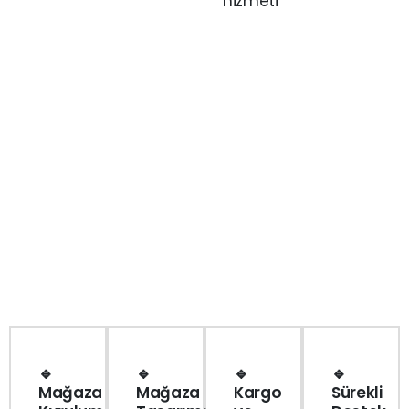
hizmeti
🔹
🔹
🔹
🔹
Mağaza
Mağaza
Kargo
Sürekli