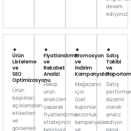
devam
ediyoruz.
🔹
🔹
🔹
🔹
Ürün
Fiyatlandırma
Promosyon
Satış
Listeleme
ve
ve
Takibi
ve
Rekabet
İndirim
ve
SEO
Analizi
Kampanyaları
Raporla
Optimizasyonu
Rakip
Mağazanız
Satış
Ürün
ürün
için
performan
başlıkları,
analizleri
özel
düzenli
açıklamaları,
yaparak
kuponlar,
olarak
etiketleri
fiyatlandırma
sezonluk
analiz
ve
stratejinizi
kampanyalar
ediyor,
görselleri
belirliyor,
ve
eksik