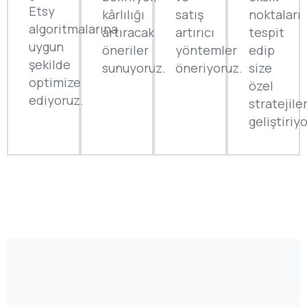
Etsy
kârlılığı
satış
noktaları
algoritmalarına
artıracak
artırıcı
tespit
uygun
öneriler
yöntemler
edip
şekilde
sunuyoruz.
öneriyoruz.
size
optimize
özel
ediyoruz.
stratejile
geliştiriy